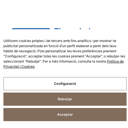
Utilitzem cookies pròpies i de tercers amb fins analítics i per mostrar-te
publicitat personalitzada en funció d'un perfil elaborat a partir dels teus
hàbits de navegació. Pots personalitzar les teves preferències prement
"Configuració", acceptar totes les cookies prement "Acceptar", o rebutjar-les
seleccionant "Rebutjar". Per a més informació, consulta la nostra
Política de
Privacitat i Cookies
.
Configuració
Rebutjar
Català
Acceptar