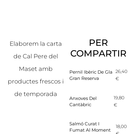
PER
Elaborem la carta
COMPARTIR
de Cal Pere del
Maset amb
26,40
Pernil Ibèric De Gla
Gran Reserva
€
productes frescos i
de temporada
19,80
Anxoves Del
Cantàbric
€
Salmó Curat I
18,00
Fumat Al Moment
€