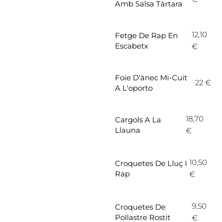
Amb Salsa Tàrtara
12,10
Fetge De Rap En
Escabetx
€
Foie D'ànec Mi-Cuit
22 €
A L'oporto
18,70
Cargols A La
Llauna
€
10,50
Croquetes De Lluç I
Rap
€
9,50
Croquetes De
Pollastre Rostit
€