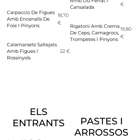
Amb Ou Ferrat I
€
Cansalada
Carpaccio De Figues
18,70
Amb Encenalls De
€
Foie I Pinyons
Rigatoni Amb Crema
19,80
De Ceps, Camagrocs,
€
Trompetes I Pinyons
Calamarsets Saltejats
22 €
Amb Figues I
Rossinyols
ELS
PASTES I
ENTRANTS
ARROSSOS