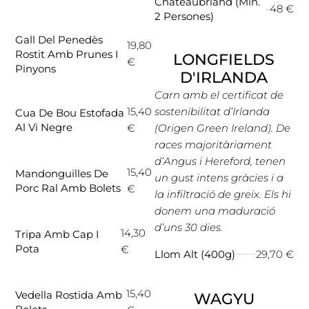
Chateaubriand (mín.
48 €
2 Persones)
Gall Del Penedès
19,80
Rostit Amb Prunes I
LONGFIELDS
€
Pinyons
D'IRLANDA
Carn amb el certificat de
15,40
sostenibilitat d’Irlanda
Cua De Bou Estofada
Al Vi Negre
€
(Origen Green Ireland). De
races majoritàriament
d’Angus i Hereford, tenen
15,40
Mandonguilles De
un gust intens gràcies i a
Porc Ral Amb Bolets
€
la infiltració de greix.
Els hi
donem una maduració
d’uns 30 dies.
14,30
Tripa Amb Cap I
Pota
€
29,70 €
Llom Alt (400g)
15,40
Vedella Rostida Amb
WAGYU