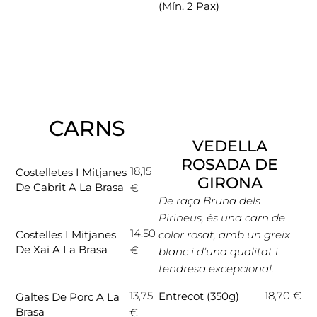
(mín. 2 Pax)
CARNS
VEDELLA
ROSADA DE
18,15
Costelletes I Mitjanes
GIRONA
De Cabrit A La Brasa
€
De raça Bruna dels
Pirineus, és una carn de
14,50
Costelles I Mitjanes
color rosat, amb un greix
De Xai A La Brasa
€
blanc i d’una qualitat i
tendresa excepcional.
13,75
18,70 €
Entrecot (350g)
Galtes De Porc A La
Brasa
€