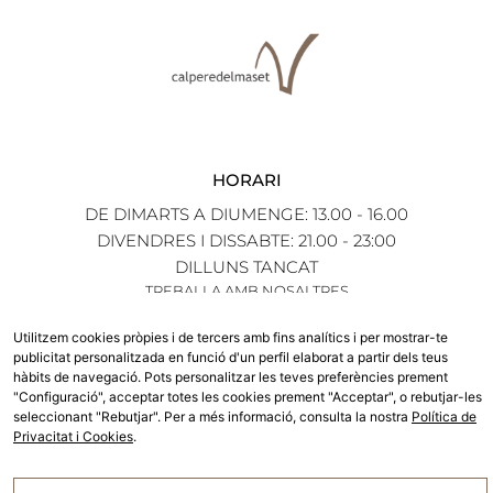
HORARI
DE DIMARTS A DIUMENGE: 13.00 - 16.00
DIVENDRES I DISSABTE: 21.00 - 23:00
DILLUNS TANCAT
TREBALLA AMB NOSALTRES
Utilitzem cookies pròpies i de tercers amb fins analítics i per mostrar-te
ENS TROBARÀS A:
publicitat personalitzada en funció d'un perfil elaborat a partir dels teus
hàbits de navegació. Pots personalitzar les teves preferències prement
CARRER PONENT 20
"Configuració", acceptar totes les cookies prement "Acceptar", o rebutjar-les
SANT PAU D'ORDAL 08739
seleccionant "Rebutjar". Per a més informació, consulta la nostra
Política de
+34 93 899 30 28
Privacitat i Cookies
.
INFO@CALPEREDELMASET.COM