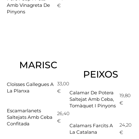
Amb Vinagreta De
€
Pinyons
MARISC
PEIXOS
33,00
Cloïsses Gallegues A
La Planxa
€
Calamar De Potera
19,80
Saltejat Amb Ceba,
€
Tomàquet I Pinyons
Escamarlanets
26,40
Saltejats Amb Ceba
€
Confitada
24,20
Calamars Farcits A
La Catalana
€