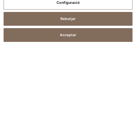
Configuració
Rebutjar
© 2026 CAL PERE DEL MASET
Mapa del lloc
Declaració d'accessibilitat
Acceptar