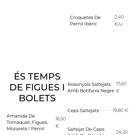
2,40
Croquetes De
Pernil Ibèric
€/u
ÉS TEMPS
17,60
Rossinyols Saltejats
DE FIGUES I
Amb Botifarra Negre
€
BOLETS
19,80 €
Ceps Saltejats
Amanida De
16,50
Tomàquet, Figues,
€
Mozarela I Pernil
Saltejat De Ceps
24,20