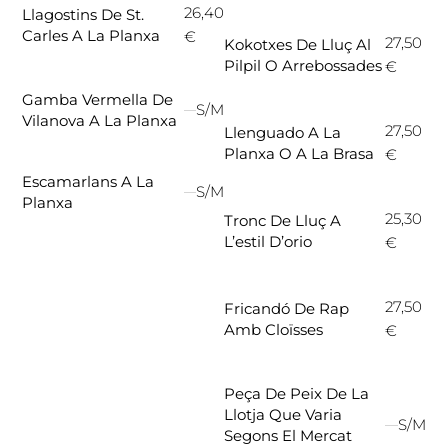
26,40
Llagostins De St.
Carles A La Planxa
€
27,50
Kokotxes De Lluç Al
Pilpil O Arrebossades
€
Gamba Vermella De
S/M
Vilanova A La Planxa
27,50
Llenguado A La
Planxa O A La Brasa
€
Escamarlans A La
S/M
Planxa
25,30
Tronc De Lluç A
L’estil D’orio
€
27,50
Fricandó De Rap
Amb Cloïsses
€
Peça De Peix De La
Llotja Que Varia
S/M
Segons El Mercat