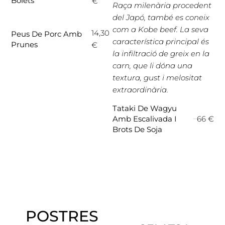
Bolets
€
Raça milenària procedent
del Japó, també es coneix
com a Kobe beef. La seva
14,30
Peus De Porc Amb
característica principal és
Prunes
€
la infiltració de greix en la
carn, que li dóna una
textura, gust i melositat
extraordinària.
Tataki De Wagyu
66 €
Amb Escalivada I
Brots De Soja
POSTRES