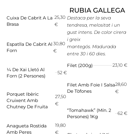
RUBIA GALLEGA
25,30
Cuixa De Cabrit A La
Destaca per la seva
Brasa
€
tendresa, melositat i un
gust intens. De color cirera
i greix
30,80
Espatlla De Cabrit Al
mantegós. Madurada
Forn
€
entre 30 i 60 dies.
23,10 €
Filet (200g)
¼ De Xai Lletó Al
52 €
Forn (2 Persones)
28,60
Filet Amb Foie I Salsa
De Tòfones
€
Porquet Ibèric
27,50
Cruixent Amb
€
Chutney De Fruita
“Tomahawk” (mín. 2
62 €
Persones) 1Kg
19,80
Anagueta Rostida
Amb Peres
€