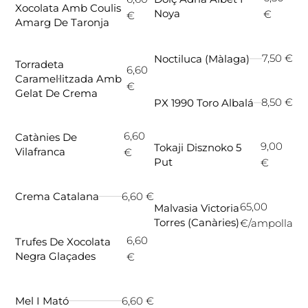
Xocolata Amb Coulis
Noya
€
€
Amarg De Taronja
7,50 €
Noctiluca (Màlaga)
Torradeta
6,60
Caramel·litzada Amb
€
Gelat De Crema
8,50 €
PX 1990 Toro Albalá
6,60
Catànies De
9,00
Tokaji Disznoko 5
Vilafranca
€
Put
€
6,60 €
Crema Catalana
65,00
Malvasia Victoria
Torres (Canàries)
€/ampolla
6,60
Trufes De Xocolata
Negra Glaçades
€
6,60 €
Mel I Mató