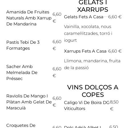
GELATS I
XARRUPS
Amanida De Fruites
6,60
6,60 €
Gelats Fets A Casa
Naturals Amb Xarrup
€
De Mandarina
Vainilla, xocolata, nous
caramel·litzades, torró i
iogurt
6,60
Pastís Tebi De 3
Formatges
€
6,60 €
Xarrups Fets A Casa
Llimona, mandarina, fruita
Sacher Amb
de la passió
6,60
Melmelada De
€
Préssec
VINS DOLÇOS A
COPES
Raviolis De Mango I
6,60
Plàtan Amb Gelat De
8,50
Caligo Vi De Boira DG
€
Maracuià
Viticultors
€
Croquetes De
6,50
6,60
Dolç Adrià Albet I