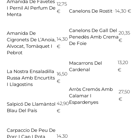
Amanida De Favetes
12,75
I Pernil Al Perfum De
14,30 €
Canelons De Rostit
€
Menta
Canelons De Gall Del
20,35
Amanida De
Penedès Amb Crema
14,30
Cigronets De L’Anoia,
€
De Foie
Alvocat, Tomàquet I
€
Pebrot
13,20
Macarrons Del
Cardenal
€
La Nostra Ensaladilla
16,50
Russa Amb Encurtits
€
I Llagostins
Arròs Cremós Amb
27,50
Calamar I
€
Espardenyes
42,90
Salpicó De Llamàntol
Blau Del País
€
Carpaccio De Peu De
14,30
Porc I Cap I Pota