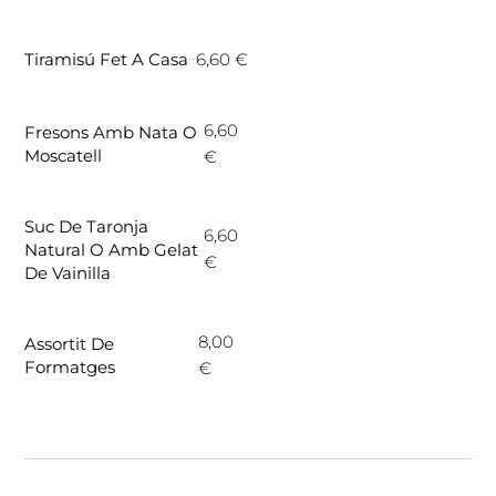
6,60 €
Tiramisú Fet A Casa
6,60
Fresons Amb Nata O
Moscatell
€
Suc De Taronja
6,60
Natural O Amb Gelat
€
De Vainilla
8,00
Assortit De
Formatges
€